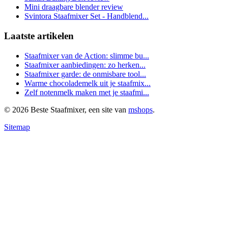
Mini draagbare blender review
Svintora Staafmixer Set - Handblend...
Laatste artikelen
Staafmixer van de Action: slimme bu...
Staafmixer aanbiedingen: zo herken...
Staafmixer garde: de onmisbare tool...
Warme chocolademelk uit je staafmix...
Zelf notenmelk maken met je staafmi...
© 2026 Beste Staafmixer, een site van
mshops
.
Sitemap