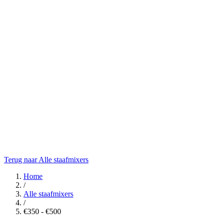
Terug naar Alle staafmixers
Home
/
Alle staafmixers
/
€350 - €500