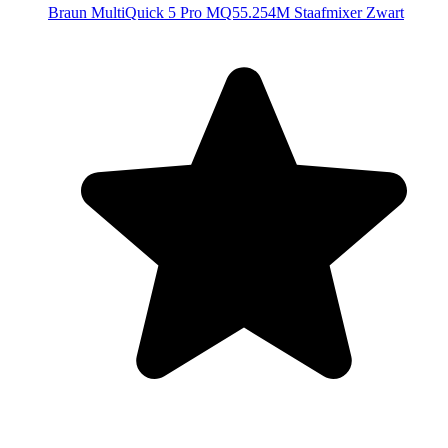
Braun MultiQuick 5 Pro MQ55.254M Staafmixer Zwart