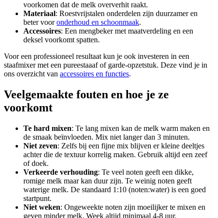
voorkomen dat de melk oververhit raakt.
Materiaal
: Roestvrijstalen onderdelen zijn duurzamer en
beter voor
onderhoud en schoonmaak
.
Accessoires
: Een mengbeker met maatverdeling en een
deksel voorkomt spatten.
Voor een professioneel resultaat kun je ook investeren in een
staafmixer met een pureestaaaf of garde-opzetstuk. Deze vind je in
ons overzicht van
accessoires en functies
.
Veelgemaakte fouten en hoe je ze
voorkomt
Te hard mixen
: Te lang mixen kan de melk warm maken en
de smaak beïnvloeden. Mix niet langer dan 3 minuten.
Niet zeven
: Zelfs bij een fijne mix blijven er kleine deeltjes
achter die de textuur korrelig maken. Gebruik altijd een zeef
of doek.
Verkeerde verhouding
: Te veel noten geeft een dikke,
romige melk maar kan duur zijn. Te weinig noten geeft
waterige melk. De standaard 1:10 (noten:water) is een goed
startpunt.
Niet weken
: Ongeweekte noten zijn moeilijker te mixen en
geven minder melk. Week altijd minimaal 4-8 uur.