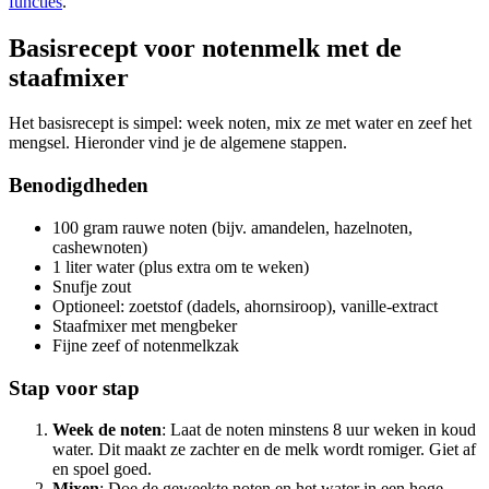
functies
.
Basisrecept voor notenmelk met de
staafmixer
Het basisrecept is simpel: week noten, mix ze met water en zeef het
mengsel. Hieronder vind je de algemene stappen.
Benodigdheden
100 gram rauwe noten (bijv. amandelen, hazelnoten,
cashewnoten)
1 liter water (plus extra om te weken)
Snufje zout
Optioneel: zoetstof (dadels, ahornsiroop), vanille-extract
Staafmixer met mengbeker
Fijne zeef of notenmelkzak
Stap voor stap
Week de noten
: Laat de noten minstens 8 uur weken in koud
water. Dit maakt ze zachter en de melk wordt romiger. Giet af
en spoel goed.
Mixen
: Doe de geweekte noten en het water in een hoge