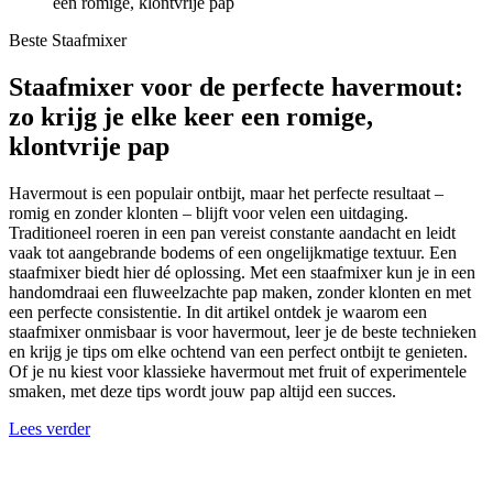
een romige, klontvrije pap
Beste Staafmixer
Staafmixer voor de perfecte havermout:
zo krijg je elke keer een romige,
klontvrije pap
Havermout is een populair ontbijt, maar het perfecte resultaat –
romig en zonder klonten – blijft voor velen een uitdaging.
Traditioneel roeren in een pan vereist constante aandacht en leidt
vaak tot aangebrande bodems of een ongelijkmatige textuur. Een
staafmixer biedt hier dé oplossing. Met een staafmixer kun je in een
handomdraai een fluweelzachte pap maken, zonder klonten en met
een perfecte consistentie. In dit artikel ontdek je waarom een
staafmixer onmisbaar is voor havermout, leer je de beste technieken
en krijg je tips om elke ochtend van een perfect ontbijt te genieten.
Of je nu kiest voor klassieke havermout met fruit of experimentele
smaken, met deze tips wordt jouw pap altijd een succes.
Lees verder