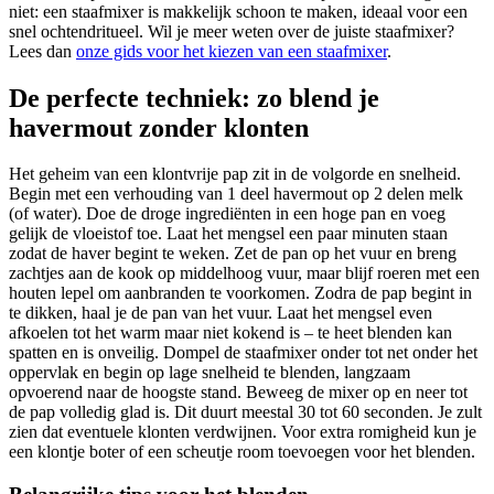
niet: een staafmixer is makkelijk schoon te maken, ideaal voor een
snel ochtendritueel. Wil je meer weten over de juiste staafmixer?
Lees dan
onze gids voor het kiezen van een staafmixer
.
De perfecte techniek: zo blend je
havermout zonder klonten
Het geheim van een klontvrije pap zit in de volgorde en snelheid.
Begin met een verhouding van 1 deel havermout op 2 delen melk
(of water). Doe de droge ingrediënten in een hoge pan en voeg
gelijk de vloeistof toe. Laat het mengsel een paar minuten staan
zodat de haver begint te weken. Zet de pan op het vuur en breng
zachtjes aan de kook op middelhoog vuur, maar blijf roeren met een
houten lepel om aanbranden te voorkomen. Zodra de pap begint in
te dikken, haal je de pan van het vuur. Laat het mengsel even
afkoelen tot het warm maar niet kokend is – te heet blenden kan
spatten en is onveilig. Dompel de staafmixer onder tot net onder het
oppervlak en begin op lage snelheid te blenden, langzaam
opvoerend naar de hoogste stand. Beweeg de mixer op en neer tot
de pap volledig glad is. Dit duurt meestal 30 tot 60 seconden. Je zult
zien dat eventuele klonten verdwijnen. Voor extra romigheid kun je
een klontje boter of een scheutje room toevoegen voor het blenden.