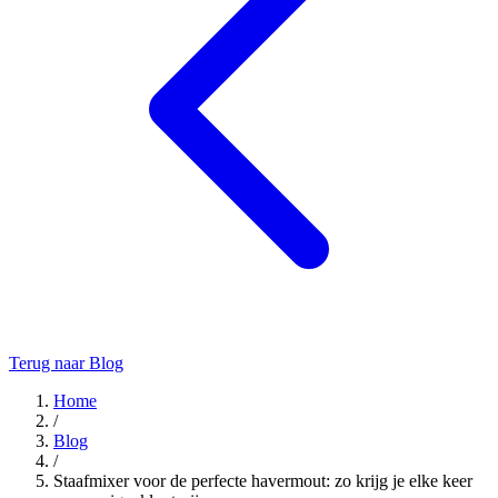
Terug naar Blog
Home
/
Blog
/
Staafmixer voor de perfecte havermout: zo krijg je elke keer