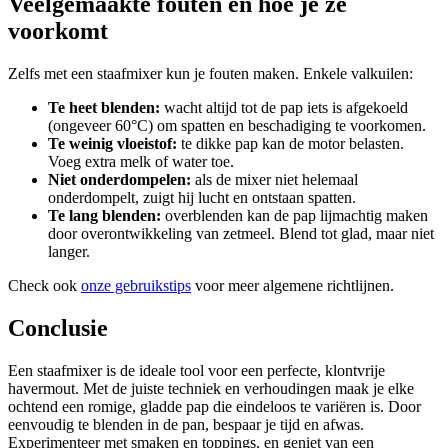
Veelgemaakte fouten en hoe je ze
voorkomt
Zelfs met een staafmixer kun je fouten maken. Enkele valkuilen:
Te heet blenden:
wacht altijd tot de pap iets is afgekoeld
(ongeveer 60°C) om spatten en beschadiging te voorkomen.
Te weinig vloeistof:
te dikke pap kan de motor belasten.
Voeg extra melk of water toe.
Niet onderdompelen:
als de mixer niet helemaal
onderdompelt, zuigt hij lucht en ontstaan spatten.
Te lang blenden:
overblenden kan de pap lijmachtig maken
door overontwikkeling van zetmeel. Blend tot glad, maar niet
langer.
Check ook
onze gebruikstips
voor meer algemene richtlijnen.
Conclusie
Een staafmixer is de ideale tool voor een perfecte, klontvrije
havermout. Met de juiste techniek en verhoudingen maak je elke
ochtend een romige, gladde pap die eindeloos te variëren is. Door
eenvoudig te blenden in de pan, bespaar je tijd en afwas.
Experimenteer met smaken en toppings, en geniet van een