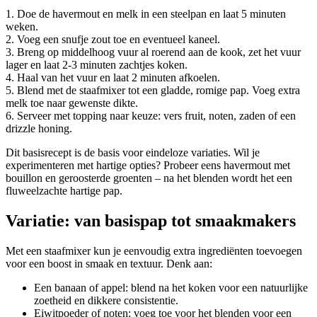
1. Doe de havermout en melk in een steelpan en laat 5 minuten
weken.
2. Voeg een snufje zout toe en eventueel kaneel.
3. Breng op middelhoog vuur al roerend aan de kook, zet het vuur
lager en laat 2-3 minuten zachtjes koken.
4. Haal van het vuur en laat 2 minuten afkoelen.
5. Blend met de staafmixer tot een gladde, romige pap. Voeg extra
melk toe naar gewenste dikte.
6. Serveer met topping naar keuze: vers fruit, noten, zaden of een
drizzle honing.
Dit basisrecept is de basis voor eindeloze variaties. Wil je
experimenteren met hartige opties? Probeer eens havermout met
bouillon en geroosterde groenten – na het blenden wordt het een
fluweelzachte hartige pap.
Variatie: van basispap tot smaakmakers
Met een staafmixer kun je eenvoudig extra ingrediënten toevoegen
voor een boost in smaak en textuur. Denk aan:
Een banaan of appel: blend na het koken voor een natuurlijke
zoetheid en dikkere consistentie.
Eiwitpoeder of noten: voeg toe voor het blenden voor een