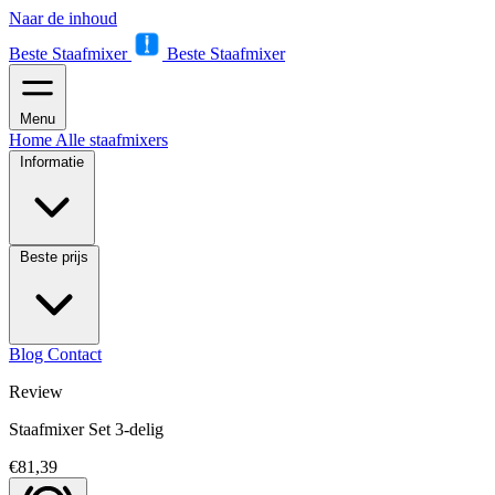
Naar de inhoud
Beste Staafmixer
Beste Staafmixer
Menu
Home
Alle staafmixers
Informatie
Beste prijs
Blog
Contact
Review
Staafmixer Set 3-delig
€81,39