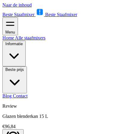
Naar de inhoud
Beste Staafmixer
Beste Staafmixer
Menu
Home
Alle staafmixers
Informatie
Beste prijs
Blog
Contact
Review
Glazen blenderkan 15 L
€96,84