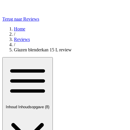
Terug naar Reviews
Home
/
Reviews
/
Glazen blenderkan 15 L review
Inhoud
Inhoudsopgave
(8)