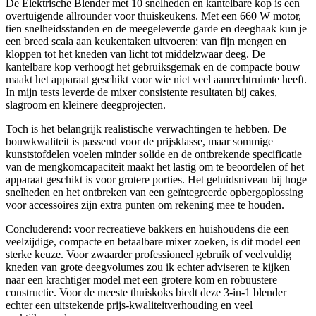
De Elektrische Blender met 10 snelheden en kantelbare kop is een
overtuigende allrounder voor thuiskeukens. Met een 660 W motor,
tien snelheidsstanden en de meegeleverde garde en deeghaak kun je
een breed scala aan keukentaken uitvoeren: van fijn mengen en
kloppen tot het kneden van licht tot middelzwaar deeg. De
kantelbare kop verhoogt het gebruiksgemak en de compacte bouw
maakt het apparaat geschikt voor wie niet veel aanrechtruimte heeft.
In mijn tests leverde de mixer consistente resultaten bij cakes,
slagroom en kleinere deegprojecten.
Toch is het belangrijk realistische verwachtingen te hebben. De
bouwkwaliteit is passend voor de prijsklasse, maar sommige
kunststofdelen voelen minder solide en de ontbrekende specificatie
van de mengkomcapaciteit maakt het lastig om te beoordelen of het
apparaat geschikt is voor grotere porties. Het geluidsniveau bij hoge
snelheden en het ontbreken van een geïntegreerde opbergoplossing
voor accessoires zijn extra punten om rekening mee te houden.
Concluderend: voor recreatieve bakkers en huishoudens die een
veelzijdige, compacte en betaalbare mixer zoeken, is dit model een
sterke keuze. Voor zwaarder professioneel gebruik of veelvuldig
kneden van grote deegvolumes zou ik echter adviseren te kijken
naar een krachtiger model met een grotere kom en robuustere
constructie. Voor de meeste thuiskoks biedt deze 3-in-1 blender
echter een uitstekende prijs-kwaliteitverhouding en veel