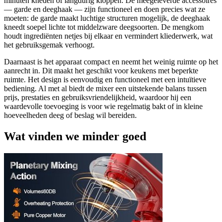
minuten kneden of langdurig kloppen. De meegeleverde accessoires
— garde en deeghaak — zijn functioneel en doen precies wat ze
moeten: de garde maakt luchtige structuren mogelijk, de deeghaak
kneedt soepel lichte tot middelzware deegsoorten. De mengkom
houdt ingrediënten netjes bij elkaar en vermindert kliederwerk, wat
het gebruiksgemak verhoogt.
Daarnaast is het apparaat compact en neemt het weinig ruimte op het
aanrecht in. Dit maakt het geschikt voor keukens met beperkte
ruimte. Het design is eenvoudig en functioneel met een intuïtieve
bediening. Al met al biedt de mixer een uitstekende balans tussen
prijs, prestaties en gebruiksvriendelijkheid, waardoor hij een
waardevolle toevoeging is voor wie regelmatig bakt of in kleine
hoeveelheden deeg of beslag wil bereiden.
Wat vinden we minder goed