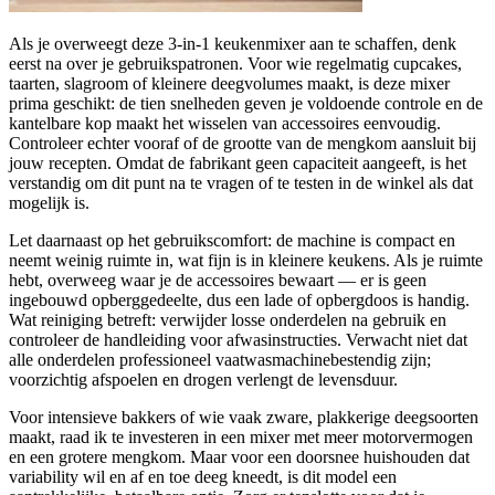
Als je overweegt deze 3-in-1 keukenmixer aan te schaffen, denk
eerst na over je gebruikspatronen. Voor wie regelmatig cupcakes,
taarten, slagroom of kleinere deegvolumes maakt, is deze mixer
prima geschikt: de tien snelheden geven je voldoende controle en de
kantelbare kop maakt het wisselen van accessoires eenvoudig.
Controleer echter vooraf of de grootte van de mengkom aansluit bij
jouw recepten. Omdat de fabrikant geen capaciteit aangeeft, is het
verstandig om dit punt na te vragen of te testen in de winkel als dat
mogelijk is.
Let daarnaast op het gebruikscomfort: de machine is compact en
neemt weinig ruimte in, wat fijn is in kleinere keukens. Als je ruimte
hebt, overweeg waar je de accessoires bewaart — er is geen
ingebouwd opberggedeelte, dus een lade of opbergdoos is handig.
Wat reiniging betreft: verwijder losse onderdelen na gebruik en
controleer de handleiding voor afwasinstructies. Verwacht niet dat
alle onderdelen professioneel vaatwasmachinebestendig zijn;
voorzichtig afspoelen en drogen verlengt de levensduur.
Voor intensieve bakkers of wie vaak zware, plakkerige deegsoorten
maakt, raad ik te investeren in een mixer met meer motorvermogen
en een grotere mengkom. Maar voor een doorsnee huishouden dat
variability wil en af en toe deeg kneedt, is dit model een