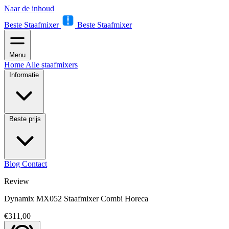
Naar de inhoud
Beste Staafmixer
Beste Staafmixer
Menu
Home
Alle staafmixers
Informatie
Beste prijs
Blog
Contact
Review
Dynamix MX052 Staafmixer Combi Horeca
€311,00