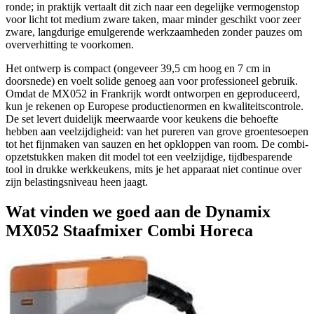
ronde; in praktijk vertaalt dit zich naar een degelijke vermogenstop
voor licht tot medium zware taken, maar minder geschikt voor zeer
zware, langdurige emulgerende werkzaamheden zonder pauzes om
oververhitting te voorkomen.
Het ontwerp is compact (ongeveer 39,5 cm hoog en 7 cm in
doorsnede) en voelt solide genoeg aan voor professioneel gebruik.
Omdat de MX052 in Frankrijk wordt ontworpen en geproduceerd,
kun je rekenen op Europese productienormen en kwaliteitscontrole.
De set levert duidelijk meerwaarde voor keukens die behoefte
hebben aan veelzijdigheid: van het pureren van grove groentesoepen
tot het fijnmaken van sauzen en het opkloppen van room. De combi-
opzetstukken maken dit model tot een veelzijdige, tijdbesparende
tool in drukke werkkeukens, mits je het apparaat niet continue over
zijn belastingsniveau heen jaagt.
Wat vinden we goed aan de Dynamix
MX052 Staafmixer Combi Horeca