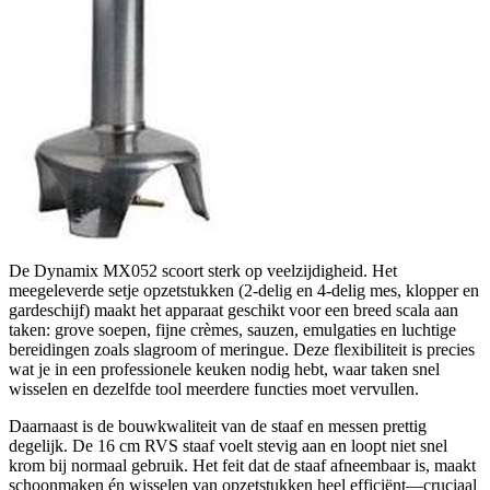
De Dynamix MX052 scoort sterk op veelzijdigheid. Het
meegeleverde setje opzetstukken (2-delig en 4-delig mes, klopper en
gardeschijf) maakt het apparaat geschikt voor een breed scala aan
taken: grove soepen, fijne crèmes, sauzen, emulgaties en luchtige
bereidingen zoals slagroom of meringue. Deze flexibiliteit is precies
wat je in een professionele keuken nodig hebt, waar taken snel
wisselen en dezelfde tool meerdere functies moet vervullen.
Daarnaast is de bouwkwaliteit van de staaf en messen prettig
degelijk. De 16 cm RVS staaf voelt stevig aan en loopt niet snel
krom bij normaal gebruik. Het feit dat de staaf afneembaar is, maakt
schoonmaken én wisselen van opzetstukken heel efficiënt—cruciaal