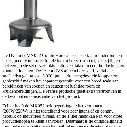
De Dynamix MX052 Combi Horeca is een sterk allrounder binnen
het segment van professionele handmixers: compact, veelzijdig en
met een goede set opzetstukken die veel taken in een drukke keuken
kunnen afdekken. De 16 cm RVS afneembare staaf, variabele
snelheidsregeling tot 13.000 tpm en de meegeleverde klopper en
gardeschijf maken het apparaat geschikt voor een breed scala aan
bereidingen van soepen en sauzen tot luchtige room en
kruidenbereidingen. De Franse productie geeft extra vertrouwen in
de kwaliteit en consistentie van het product.
Echter heeft de MX052 ook beperkingen: het vermogen
(200W/220W) is niet toereikend voor zeer intensief en continu
gebruik op industrieel niveau, en de 1 liter mengkan kan voor grote
productiehopen te klein aanvoelen. Daarnaast is de onduidelijkheid
rond het exacte wattage en het ontbreken van expliciete duty cycle-