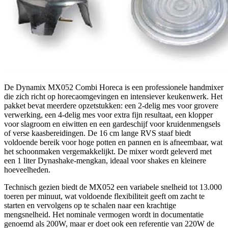
De Dynamix MX052 Combi Horeca is een professionele handmixer
die zich richt op horecaomgevingen en intensiever keukenwerk. Het
pakket bevat meerdere opzetstukken: een 2-delig mes voor grovere
verwerking, een 4-delig mes voor extra fijn resultaat, een klopper
voor slagroom en eiwitten en een gardeschijf voor kruidenmengsels
of verse kaasbereidingen. De 16 cm lange RVS staaf biedt
voldoende bereik voor hoge potten en pannen en is afneembaar, wat
het schoonmaken vergemakkelijkt. De mixer wordt geleverd met
een 1 liter Dynashake-mengkan, ideaal voor shakes en kleinere
hoeveelheden.
Technisch gezien biedt de MX052 een variabele snelheid tot 13.000
toeren per minuut, wat voldoende flexibiliteit geeft om zacht te
starten en vervolgens op te schalen naar een krachtige
mengsnelheid. Het nominale vermogen wordt in documentatie
genoemd als 200W, maar er doet ook een referentie van 220W de