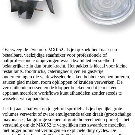
Overweeg de Dynamix MX052 als je op zoek bent naar een
betaalbare, veelzijdige staafmixer voor professionele of
halfprofessionele omgevingen waar flexibiliteit en snelheid
belangrijker zijn dan brute kracht. Het pakket is ideaal voor kleine
restaurants, foodtrucks, cateringbedrijven en gastvrije
ondernemingen die vaak wisselende taken hebben: soepen pureren,
sauzen glad maken, room opkloppen of kruiden verwerken. De
verschillende messen en de klopper betekenen dat je met één
apparaat meerdere workflows kunt afhandelen zonder steeds te
wisselen van apparatuur.
Let bij aanschaf wel op je gebruiksprofiel: als je dagelijks grote
volumes verwerkt of zware emulgerende taken draait (grootschalige
mayonaises, langdurige soepen of grote hoeveelheden puree) is het
verstandig om de MX052 te vergelijken met zwaardere modellen
met hoger nominaal vermogen en expliciete duty cycles. De