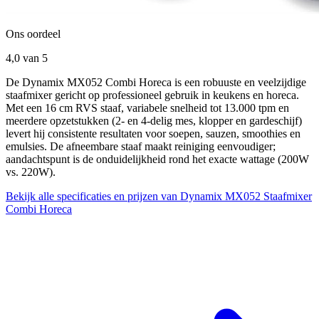
Ons oordeel
4,0
van 5
De Dynamix MX052 Combi Horeca is een robuuste en veelzijdige
staafmixer gericht op professioneel gebruik in keukens en horeca.
Met een 16 cm RVS staaf, variabele snelheid tot 13.000 tpm en
meerdere opzetstukken (2- en 4-delig mes, klopper en gardeschijf)
levert hij consistente resultaten voor soepen, sauzen, smoothies en
emulsies. De afneembare staaf maakt reiniging eenvoudiger;
aandachtspunt is de onduidelijkheid rond het exacte wattage (200W
vs. 220W).
Bekijk alle specificaties en prijzen van Dynamix MX052 Staafmixer
Combi Horeca