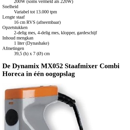
200W (soms vermeld als 220W)
Snelheid
Variabel tot 13.000 tpm
Lengte staaf
16 cm RVS (afneembaar)
Opzetstukken
2-delig mes, 4-delig mes, klopper, gardeschijf
Inhoud mengkan
1 liter (Dynashake)
Afmetingen
39,5 (h) x 7 (Ø) cm
De Dynamix MX052 Staafmixer Combi
Horeca in één oogopslag