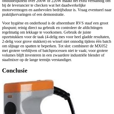
onduidelijkheid over 200W of 220W maakt het extra verstandig om
bij de leverancier te checken wat het daadwerkelijke
motorvermogen en aanbevolen bedrijfsduur is. Vraag eventueel naar
praktijkervaringen of een demonstratie.
Voor hygiëne en onderhoud is de afneembare RVS staaf een groot
pluspunt; reinig direct na gebruik en controleer de afdichtingen
regelmatig om lekkage te voorkomen. Gebruik de juiste
opzetstukken voor de taak (4-delig mes voor heel gladde resultaten,
2-delig voor grove stukken) en wissel niet onnodig tijdens één batch
om slijtage en spatten te beperken. Tot slot: combineer de MX052
met grotere verblijven of batchprocessen niet te vaak; voor grotere
volumes blijft investeren in een zwaardere industriële blender of
staafmixer op de lange termijn verstandiger.
Conclusie