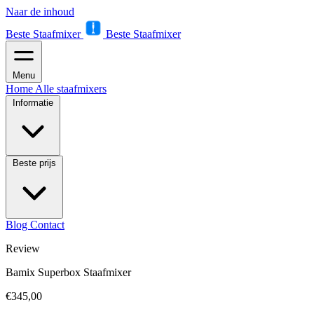
Naar de inhoud
Beste Staafmixer
Beste Staafmixer
Menu
Home
Alle staafmixers
Informatie
Beste prijs
Blog
Contact
Review
Bamix Superbox Staafmixer
€345,00