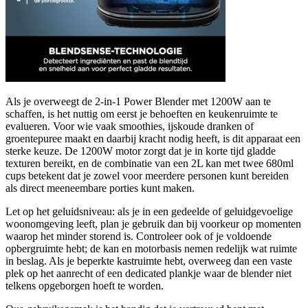
Als je overweegt de 2-in-1 Power Blender met 1200W aan te
schaffen, is het nuttig om eerst je behoeften en keukenruimte te
evalueren. Voor wie vaak smoothies, ijskoude dranken of
groentepuree maakt en daarbij kracht nodig heeft, is dit apparaat een
sterke keuze. De 1200W motor zorgt dat je in korte tijd gladde
texturen bereikt, en de combinatie van een 2L kan met twee 680ml
cups betekent dat je zowel voor meerdere personen kunt bereiden
als direct meeneembare porties kunt maken.
Let op het geluidsniveau: als je in een gedeelde of geluidgevoelige
woonomgeving leeft, plan je gebruik dan bij voorkeur op momenten
waarop het minder storend is. Controleer ook of je voldoende
opbergruimte hebt; de kan en motorbasis nemen redelijk wat ruimte
in beslag. Als je beperkte kastruimte hebt, overweeg dan een vaste
plek op het aanrecht of een dedicated plankje waar de blender niet
telkens opgeborgen hoeft te worden.