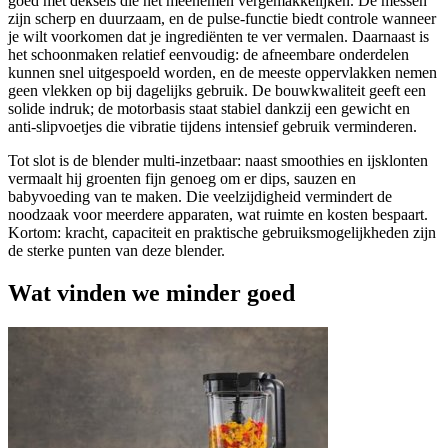
goed met deksels die het meenemen vergemakkelijken. De messen
zijn scherp en duurzaam, en de pulse-functie biedt controle wanneer
je wilt voorkomen dat je ingrediënten te ver vermalen. Daarnaast is
het schoonmaken relatief eenvoudig: de afneembare onderdelen
kunnen snel uitgespoeld worden, en de meeste oppervlakken nemen
geen vlekken op bij dagelijks gebruik. De bouwkwaliteit geeft een
solide indruk; de motorbasis staat stabiel dankzij een gewicht en
anti-slipvoetjes die vibratie tijdens intensief gebruik verminderen.
Tot slot is de blender multi-inzetbaar: naast smoothies en ijsklonten
vermaalt hij groenten fijn genoeg om er dips, sauzen en
babyvoeding van te maken. Die veelzijdigheid vermindert de
noodzaak voor meerdere apparaten, wat ruimte en kosten bespaart.
Kortom: kracht, capaciteit en praktische gebruiksmogelijkheden zijn
de sterke punten van deze blender.
Wat vinden we minder goed