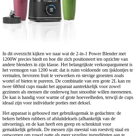
In dit overzicht kijken we naar wat de 2-in-1 Power Blender met
1200W precies biedt en hoe die zich positioneert ten opzichte van
andere blenders in zijn klasse. Het belangrijkste verkoopargument is
het vermogen van 1200 watt: dat is ruim voldoende om ijsklontjes te
vermalen, bevroren fruit te verwerken en stevige groenten zoals
wortel of bieten te pureren. De combinatie van een grote 2L kan en
twee 680ml cups maakt het apparaat aantrekkelijk voor zowel
gezinnen als mensen die onderweg hun smoothie willen meenemen.
De kan is handig voor warme of grote hoeveelheden, terwijl de cups
ideaal zijn voor individuele porties met deksel.
Het apparaat is gebouwd met gebruiksgemak in gedachten: de
bekers hebben rubbers of afsluitdeksels (afhankelijk van de
uitvoering), en de kan heeft een greep en schenktuit voor
gemakkelijk gebruik. De messen zijn meestal van roestvrij staal en
ontworpen om zowel natte als meer vezelige ingrediënten aan te