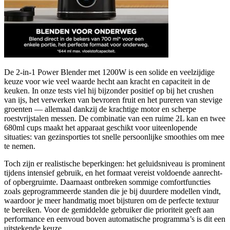
De 2-in-1 Power Blender met 1200W is een solide en veelzijdige
keuze voor wie veel waarde hecht aan kracht en capaciteit in de
keuken. In onze tests viel hij bijzonder positief op bij het crushen
van ijs, het verwerken van bevroren fruit en het pureren van stevige
groenten — allemaal dankzij de krachtige motor en scherpe
roestvrijstalen messen. De combinatie van een ruime 2L kan en twee
680ml cups maakt het apparaat geschikt voor uiteenlopende
situaties: van gezinsporties tot snelle persoonlijke smoothies om mee
te nemen.
Toch zijn er realistische beperkingen: het geluidsniveau is prominent
tijdens intensief gebruik, en het formaat vereist voldoende aanrecht-
of opbergruimte. Daarnaast ontbreken sommige comfortfuncties
zoals geprogrammeerde standen die je bij duurdere modellen vindt,
waardoor je meer handmatig moet bijsturen om de perfecte textuur
te bereiken. Voor de gemiddelde gebruiker die prioriteit geeft aan
performance en eenvoud boven automatische programma’s is dit een
uitstekende keuze.