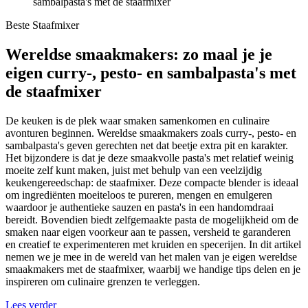
sambalpasta's met de staafmixer
Beste Staafmixer
Wereldse smaakmakers: zo maal je je
eigen curry-, pesto- en sambalpasta's met
de staafmixer
De keuken is de plek waar smaken samenkomen en culinaire
avonturen beginnen. Wereldse smaakmakers zoals curry-, pesto- en
sambalpasta's geven gerechten net dat beetje extra pit en karakter.
Het bijzondere is dat je deze smaakvolle pasta's met relatief weinig
moeite zelf kunt maken, juist met behulp van een veelzijdig
keukengereedschap: de staafmixer. Deze compacte blender is ideaal
om ingrediënten moeiteloos te pureren, mengen en emulgeren
waardoor je authentieke sauzen en pasta's in een handomdraai
bereidt. Bovendien biedt zelfgemaakte pasta de mogelijkheid om de
smaken naar eigen voorkeur aan te passen, versheid te garanderen
en creatief te experimenteren met kruiden en specerijen. In dit artikel
nemen we je mee in de wereld van het malen van je eigen wereldse
smaakmakers met de staafmixer, waarbij we handige tips delen en je
inspireren om culinaire grenzen te verleggen.
Lees verder