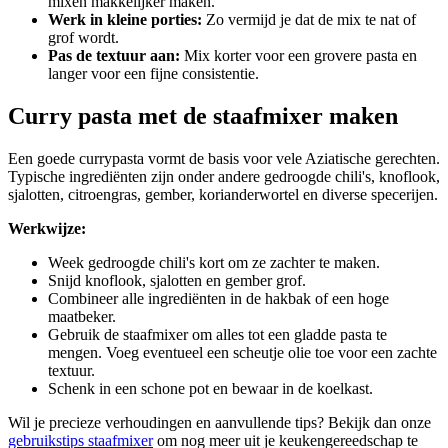
mixen makkelijker maken.
Werk in kleine porties:
Zo vermijd je dat de mix te nat of
grof wordt.
Pas de textuur aan:
Mix korter voor een grovere pasta en
langer voor een fijne consistentie.
Curry pasta met de staafmixer maken
Een goede currypasta vormt de basis voor vele Aziatische gerechten.
Typische ingrediënten zijn onder andere gedroogde chili's, knoflook,
sjalotten, citroengras, gember, korianderwortel en diverse specerijen.
Werkwijze:
Week gedroogde chili's kort om ze zachter te maken.
Snijd knoflook, sjalotten en gember grof.
Combineer alle ingrediënten in de hakbak of een hoge
maatbeker.
Gebruik de staafmixer om alles tot een gladde pasta te
mengen. Voeg eventueel een scheutje olie toe voor een zachte
textuur.
Schenk in een schone pot en bewaar in de koelkast.
Wil je precieze verhoudingen en aanvullende tips? Bekijk dan onze
gebruikstips staafmixer
om nog meer uit je keukengereedschap te