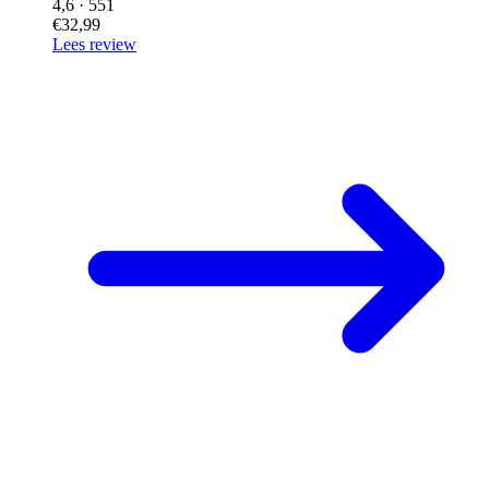
4,6
· 551
€32,99
Lees review