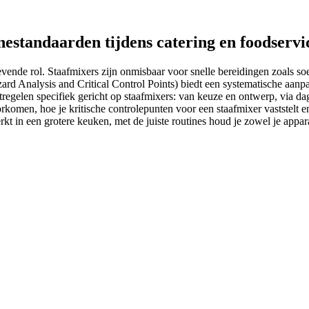
estandaarden tijdens catering en foodservi
gevende rol. Staafmixers zijn onmisbaar voor snelle bereidingen zoals s
rd Analysis and Critical Control Points) biedt een systematische aan
elen specifiek gericht op staafmixers: van keuze en ontwerp, via dagel
orkomen, hoe je kritische controlepunten voor een staafmixer vaststel
rkt in een grotere keuken, met de juiste routines houd je zowel je appar