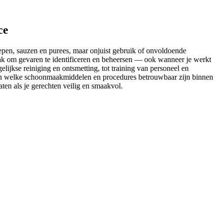
ce
oepen, sauzen en purees, maar onjuist gebruik of onvoldoende
pak om gevaren te identificeren en beheersen — ook wanneer je werkt
ijkse reiniging en ontsmetting, tot training van personeel en
t en welke schoonmaakmiddelen en procedures betrouwbaar zijn binnen
aten als je gerechten veilig en smaakvol.